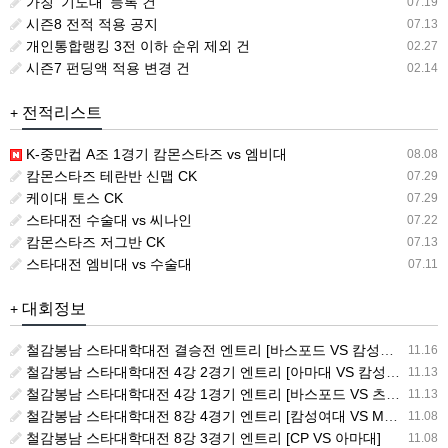
가칭 '기도대' 등록 건
07.19
시즌8 전적 적용 공지
07.13
개인통합랭킹 3전 이하 순위 제외 건
02.27
시즌7 펀딩액 적용 변경 건
02.14
전적리스트
+
K-중만컵 A조 1경기 캄몬스타즈 vs 엠비대
08.08
캄몬스타즈 테란반 신맵 CK
07.29
케이대 토스 CK
07.29
스타대전 수술대 vs 씨나인
07.22
캄몬스타즈 저그반 CK
07.13
스타대전 엠비대 vs 수술대
07.11
대회정보
+
철감봉남 스타대학대전 결승전 엔트리 [바스포드 VS 캄성여대]
11.16
철감봉남 스타대학대전 4강 2경기 엔트리 [아마대 VS 캄성여대]
11.13
철감봉남 스타대학대전 4강 1경기 엔트리 [바스포드 VS 츠나대]
11.13
철감봉남 스타대학대전 8강 4경기 엔트리 [캄성여대 VS MSG]
11.08
철감봉남 스타대학대전 8강 3경기 엔트리 [CP VS 아마대]
11.08