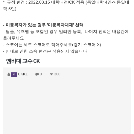
* 규정 변경 : 2022.03.15 대학대전/CK 적용 (동일대학 4인-> 동일대
학 5인)
- 미등록자가 있는 경우 '미등록자대체' 선택
- 팀플, 유즈맵 등 포함인 경우 밀리만 등록, 나머지 전적은 내용란에
올려주세요
- 스코어는 세트 스코어로 적어주세요(경기 스코어 X)
- 임대로 인한 소속 변경은 적용되지 않습니다
엠비대 교수 CK
UKKZ
0
300
35