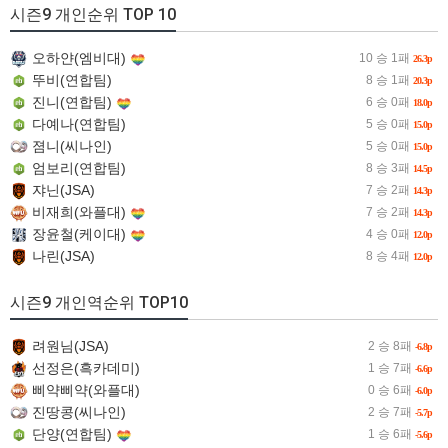
시즌9 개인순위 TOP 10
오하얀(엠비대)
10 승 1패
26.3p
뚜비(연합팀)
8 승 1패
20.3p
진니(연합팀)
6 승 0패
18.0p
다예나(연합팀)
5 승 0패
15.0p
졈니(씨나인)
5 승 0패
15.0p
엄보리(연합팀)
8 승 3패
14.5p
쟈닌(JSA)
7 승 2패
14.3p
비재희(와플대)
7 승 2패
14.3p
장윤철(케이대)
4 승 0패
12.0p
나린(JSA)
8 승 4패
12.0p
시즌9 개인역순위 TOP10
려원님(JSA)
2 승 8패
-6.8p
선정은(흑카데미)
1 승 7패
-6.6p
삐약삐약(와플대)
0 승 6패
-6.0p
진땅콩(씨나인)
2 승 7패
-5.7p
단양(연합팀)
1 승 6패
-5.6p