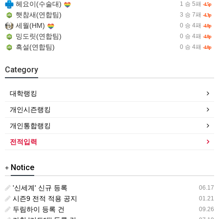
헤요이(수술대)
1 승 5패
-4.5p
햇참새(연합팀)
3 승 7패
-4.3p
세월(HM)
0 승 4패
-4.0p
밍도릿(연합팀)
0 승 4패
-4.0p
흑설(연합팀)
0 승 4패
-4.0p
Category
대학랭킹
개인시즌랭킹
개인통합랭킹
전적입력
Notice
+
'신세계' 신규 등록
06.17
시즌9 전적 적용 공지
01.21
두림하이 등록 건
09.26