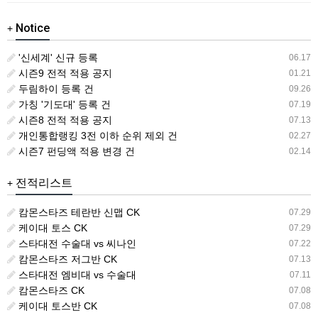
Notice
+
'신세계' 신규 등록
06.17
시즌9 전적 적용 공지
01.21
두림하이 등록 건
09.26
가칭 '기도대' 등록 건
07.19
시즌8 전적 적용 공지
07.13
개인통합랭킹 3전 이하 순위 제외 건
02.27
시즌7 펀딩액 적용 변경 건
02.14
전적리스트
+
캄몬스타즈 테란반 신맵 CK
07.29
케이대 토스 CK
07.29
스타대전 수술대 vs 씨나인
07.22
캄몬스타즈 저그반 CK
07.13
스타대전 엠비대 vs 수술대
07.11
캄몬스타즈 CK
07.08
케이대 토스반 CK
07.08