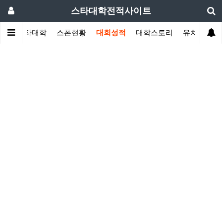
스타대학전적사이트
인
스타대학
스폰현황
대회성적
대학스토리
유치원