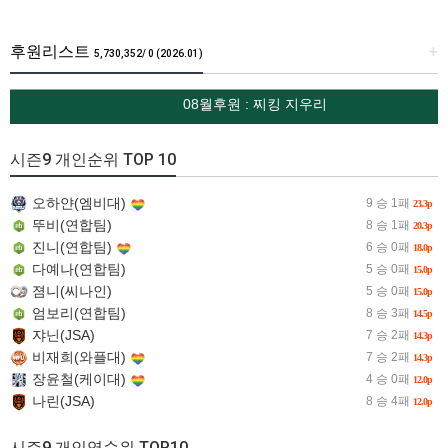
후원리스트
+
5,730,352/ 0 (2026.01)
08월후원 : 찌킹 지우리
시즌9 개인순위 TOP 10
오하얀(엠비대)
9 승 1패
23.3p
뚜비(연합팀)
8 승 1패
20.3p
진니(연합팀)
6 승 0패
18.0p
다예나(연합팀)
5 승 0패
15.0p
졈니(씨나인)
5 승 0패
15.0p
엄보리(연합팀)
8 승 3패
14.5p
쟈닌(JSA)
7 승 2패
14.3p
비재희(와플대)
7 승 2패
14.3p
장윤철(케이대)
4 승 0패
12.0p
나린(JSA)
8 승 4패
12.0p
시즌9 개인역순위 TOP10