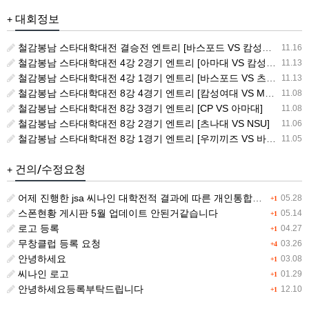
대회정보
+
철감봉남 스타대학대전 결승전 엔트리 [바스포드 VS 캄성여대]
11.16
철감봉남 스타대학대전 4강 2경기 엔트리 [아마대 VS 캄성여대]
11.13
철감봉남 스타대학대전 4강 1경기 엔트리 [바스포드 VS 츠나대]
11.13
철감봉남 스타대학대전 8강 4경기 엔트리 [캄성여대 VS MSG]
11.08
철감봉남 스타대학대전 8강 3경기 엔트리 [CP VS 아마대]
11.08
철감봉남 스타대학대전 8강 2경기 엔트리 [츠나대 VS NSU]
11.06
철감봉남 스타대학대전 8강 1경기 엔트리 [우끼끼즈 VS 바스포드]
11.05
건의/수정요청
+
어제 진행한 jsa 씨나인 대학전적 결과에 따른 개인통합랭킹 전적이 갱신이 안됩니다.
05.28
+1
스폰현황 게시판 5월 업데이트 안된거같습니다
05.14
+1
로고 등록
04.27
+1
무창클럽 등록 요청
03.26
+4
안녕하세요
03.08
+1
씨나인 로고
01.29
+1
안녕하세요등록부탁드립니다
12.10
+1