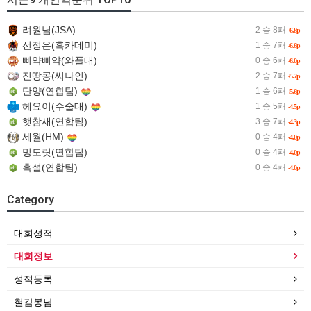
려원님(JSA)
2 승 8패
-6.8p
선정은(흑카데미)
1 승 7패
-6.6p
삐약삐약(와플대)
0 승 6패
-6.0p
진땅콩(씨나인)
2 승 7패
-5.7p
단양(연합팀)
1 승 6패
-5.6p
헤요이(수술대)
1 승 5패
-4.5p
햇참새(연합팀)
3 승 7패
-4.3p
세월(HM)
0 승 4패
-4.0p
밍도릿(연합팀)
0 승 4패
-4.0p
흑설(연합팀)
0 승 4패
-4.0p
Category
대회성적
대회정보
성적등록
철감봉남