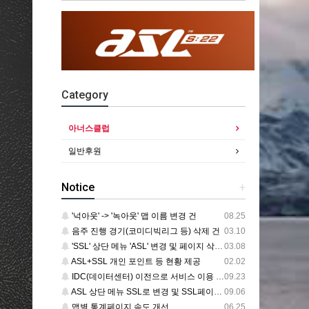
Category
아너스클럽
일반후원
Notice
+
'넉아웃' -> '녹아웃' 맵 이름 변경 건
08.25
음주 진행 경기(코미디빅리그 등) 삭제 건
03.10
'SSL' 상단 메뉴 'ASL' 변경 및 페이지 삭제 건
03.08
ASL+SSL 개인 포인트 등 현황 제공
02.02
IDC(데이터센터) 이전으로 서비스 이용 중단 건
09.23
ASL 상단 메뉴 SSL로 변경 및 SSL페이지 추가 건
09.06
맵별 통계페이지 속도 개선
06.25