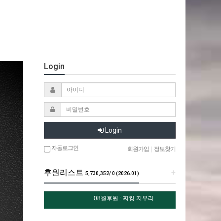
Login
Login
자동로그인
회원가입
|
정보찾기
후원리스트
+
5,730,352/ 0 (2026.01)
08월후원 : 찌킹 지우리