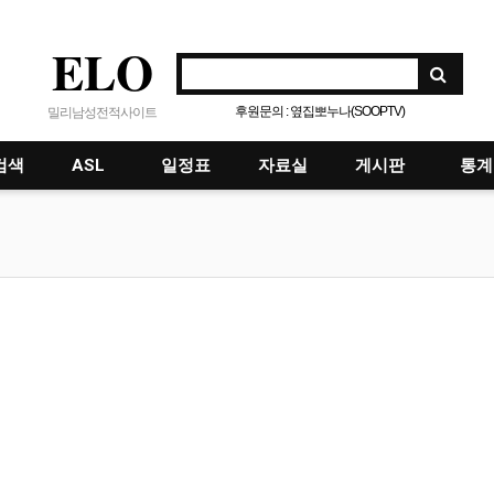
ELO
후원문의 : 옆집뽀누나(SOOPTV)
밀리남성전적사이트
검색
ASL
일정표
자료실
게시판
통계