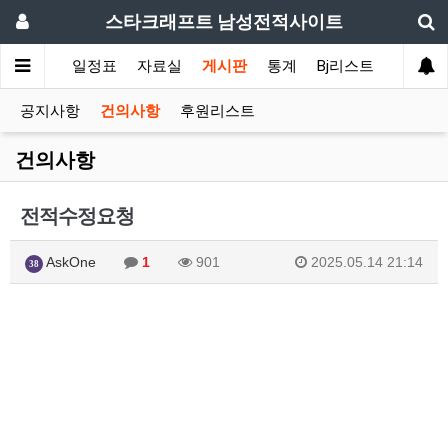
스타크래프트 남성전적사이트
색
ASL
일정표
자료실
게시판
통계
Bj리스트
후원자
공지사항
건의사항
후원리스트
건의사항
전적수정요청
AskOne
1
901
2025.05.14 21:14
38