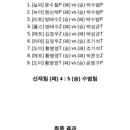
1.
[
실피
] 윤수철
P
(
패) vs (승
)
박수범P
2. [녹아]
원선재P
(
패) vs (승
)
박수범P
3. [
리트
]
방태수Z
(
승) vs (패
)
박수범P
4. [
폴스
]
방태수Z
(
패) vs (승
)
박성균T
5. [메트] 김정우
Z
(
승) vs (패
)
박성균T
6. [라데]
김정우
Z
(
패) vs (승
) 조기석
T
7. [도미] 황병영T
(
승) vs (패
) 조기석
T
8. [메트] 황병영T
(
승) vs (패
) 박준오Z
9. [
도미
] 황병영T
(
패) vs (승
) 송병구P
선재팀 (패
) 4 : 5 (승
) 수범
팀
최종 결과