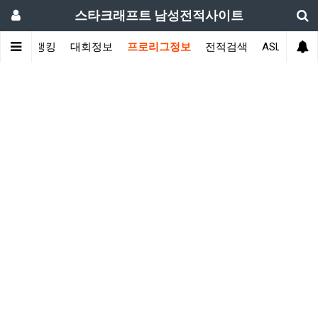
스타크래프트 남성전적사이트
전적랭킹
대회정보
프로리그정보
전적검색
ASL
일정