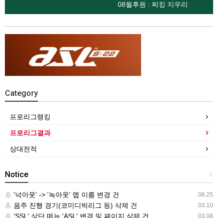
08월후원 : 찌킹 지우리
Category
프로리그랭킹
프로리그결과
상대전적
Notice
+
'넉아웃' -> '녹아웃' 맵 이름 변경 건
08.25
음주 진행 경기(코미디빅리그 등) 삭제 건
03.10
'SSL' 상단 메뉴 'ASL' 변경 및 페이지 삭제 건
03.08