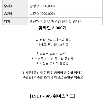
승자4
송병구(\200,000)
승자5
박준오(\200,000)
패자
원선재 김정우 황병영 윤수철 방태수
맞라인 2,000개
- 팀 선정: K리그 1부와 동일
- 1세트: 9/5 위너스리그
Z 김정우 방태수 박준오
P
송병구 박수범 윤수철 원선재
T 박성균 조기석 황병영
[선재
팀] 원선재 김정우 황병영 윤수철 방태수
[수범
팀]
박수범 조기석 박성균 송병구 박준오
[1SET - 9/5
위너스리그
]