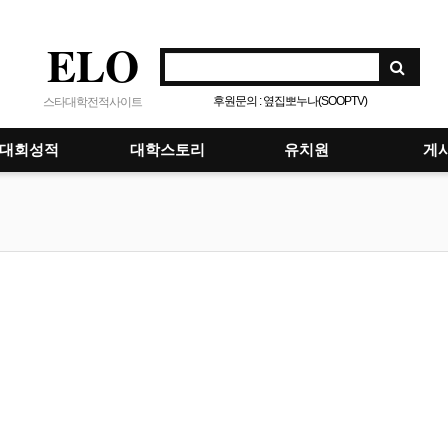
ELO
후원문의 : 옆집뽀누나(SOOPTV)
스타대학전적사이트
대회성적
대학스토리
유치원
게