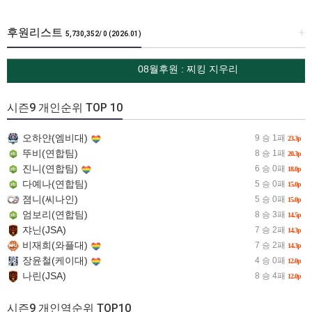
후원리스트
+
5,730,352/ 0 (2026.01)
08월후원 : 찌킹 지우리
시즌9 개인순위 TOP 10
오하얀(엠비대)
9 승 1패
23.3p
뚜비(연합팀)
8 승 1패
20.3p
진니(연합팀)
6 승 0패
18.0p
다예나(연합팀)
5 승 0패
15.0p
졈니(씨나인)
5 승 0패
15.0p
엄보리(연합팀)
8 승 3패
14.5p
쟈닌(JSA)
7 승 2패
14.3p
비재희(와플대)
7 승 2패
14.3p
장윤철(케이대)
4 승 0패
12.0p
나린(JSA)
8 승 4패
12.0p
시즌9 개인역순위 TOP10