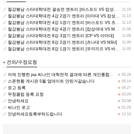
철감봉남 스타대학대전 결승전 엔트리 [바스포드 VS 캄성여대]
11.16
철감봉남 스타대학대전 4강 2경기 엔트리 [아마대 VS 캄성여대]
11.13
철감봉남 스타대학대전 4강 1경기 엔트리 [바스포드 VS 츠나대]
11.13
철감봉남 스타대학대전 8강 4경기 엔트리 [캄성여대 VS MSG]
11.08
철감봉남 스타대학대전 8강 3경기 엔트리 [CP VS 아마대]
11.08
철감봉남 스타대학대전 8강 2경기 엔트리 [츠나대 VS NSU]
11.06
철감봉남 스타대학대전 8강 1경기 엔트리 [우끼끼즈 VS 바스포드]
11.05
건의/수정요청
+
어제 진행한 jsa 씨나인 대학전적 결과에 따른 개인통합랭킹 전적이 갱신이 안됩니다.
05.28
+1
스폰현황 게시판 5월 업데이트 안된거같습니다
05.14
+1
로고 등록
04.27
+1
무창클럽 등록 요청
03.26
+4
안녕하세요
03.08
+1
씨나인 로고
01.29
+1
안녕하세요등록부탁드립니다
12.10
+1