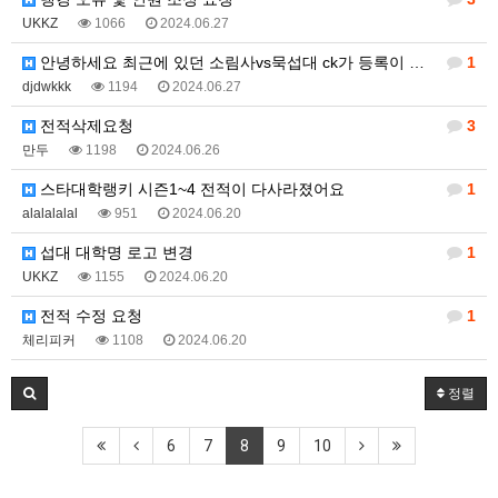
UKKZ
1066
2024.06.27
안녕하세요 최근에 있던 소림사vs묵섭대 ck가 등록이 …
1
djdwkkk
1194
2024.06.27
전적삭제요청
3
만두
1198
2024.06.26
스타대학랭키 시즌1~4 전적이 다사라졌어요
1
alalalalal
951
2024.06.20
섭대 대학명 로고 변경
1
UKKZ
1155
2024.06.20
전적 수정 요청
1
체리피커
1108
2024.06.20
정렬
6
7
8
9
10