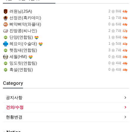
려원님(JSA)
2 승 8패
-6.8p
선정은(흑카데미)
1 승 7패
-6.6p
삐약삐약(와플대)
0 승 6패
-6.0p
진땅콩(씨나인)
2 승 7패
-5.7p
단양(연합팀)
1 승 6패
-5.6p
헤요이(수술대)
1 승 5패
-4.5p
햇참새(연합팀)
3 승 7패
-4.3p
세월(HM)
0 승 4패
-4.0p
밍도릿(연합팀)
0 승 4패
-4.0p
흑설(연합팀)
0 승 4패
-4.0p
Category
공지사항
건의/수정
현황변경