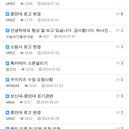
UKKZ
1284
2024.07.13
중만대 로고 변경
6
UKKZ
1775
2024.07.07
안녕하세요 항상 잘 보고 있습니다. 감사합니다. 씨나인…
1
오늘보다좋은내일
952
2024.07.07
소림사 로고 변경
1
UKKZ
1436
2024.07.03
흑카데미 스폰달리기
3
병고미
1234
2024.07.02
우끼끼즈 수정 요청사항
1
rt54tyt34
1142
2024.07.01
보신대-중만대 표기관련
3
uktua
1157
2024.06.29
중만대 로고 변경
1
UKKZ
1812
2024.06.29
랭킹 오류 및 인원 조정 요청
3