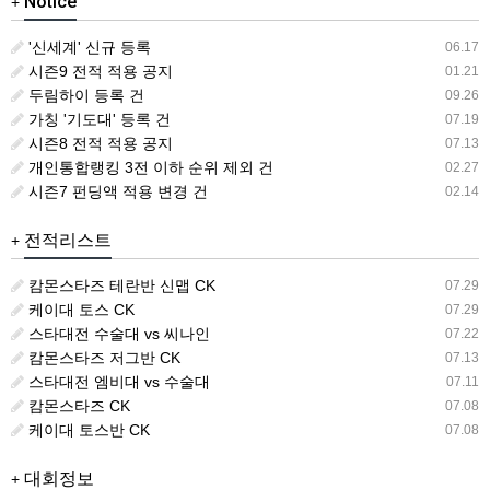
Notice
+
'신세계' 신규 등록
06.17
시즌9 전적 적용 공지
01.21
두림하이 등록 건
09.26
가칭 '기도대' 등록 건
07.19
시즌8 전적 적용 공지
07.13
개인통합랭킹 3전 이하 순위 제외 건
02.27
시즌7 펀딩액 적용 변경 건
02.14
전적리스트
+
캄몬스타즈 테란반 신맵 CK
07.29
케이대 토스 CK
07.29
스타대전 수술대 vs 씨나인
07.22
캄몬스타즈 저그반 CK
07.13
스타대전 엠비대 vs 수술대
07.11
캄몬스타즈 CK
07.08
케이대 토스반 CK
07.08
대회정보
+