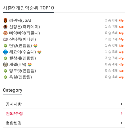
시즌9 개인역순위 TOP10
려원님(JSA)
2 승 8패
-6.8p
선정은(흑카데미)
1 승 7패
-6.6p
삐약삐약(와플대)
0 승 6패
-6.0p
진땅콩(씨나인)
2 승 7패
-5.7p
단양(연합팀)
1 승 6패
-5.6p
헤요이(수술대)
1 승 5패
-4.5p
햇참새(연합팀)
3 승 7패
-4.3p
세월(HM)
0 승 4패
-4.0p
밍도릿(연합팀)
0 승 4패
-4.0p
흑설(연합팀)
0 승 4패
-4.0p
Category
공지사항
건의/수정
현황변경