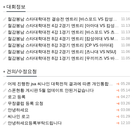
대회정보
+
철감봉남 스타대학대전 결승전 엔트리 [바스포드 VS 캄성여대]
11.16
철감봉남 스타대학대전 4강 2경기 엔트리 [아마대 VS 캄성여대]
11.13
철감봉남 스타대학대전 4강 1경기 엔트리 [바스포드 VS 츠나대]
11.13
철감봉남 스타대학대전 8강 4경기 엔트리 [캄성여대 VS MSG]
11.08
철감봉남 스타대학대전 8강 3경기 엔트리 [CP VS 아마대]
11.08
철감봉남 스타대학대전 8강 2경기 엔트리 [츠나대 VS NSU]
11.06
철감봉남 스타대학대전 8강 1경기 엔트리 [우끼끼즈 VS 바스포드]
11.05
건의/수정요청
+
어제 진행한 jsa 씨나인 대학전적 결과에 따른 개인통합랭킹 전적이 갱신이 안됩니다.
05.28
+1
스폰현황 게시판 5월 업데이트 안된거같습니다
05.14
+1
로고 등록
04.27
+1
무창클럽 등록 요청
03.26
+4
안녕하세요
03.08
+1
씨나인 로고
01.29
+1
안녕하세요등록부탁드립니다
12.10
+1