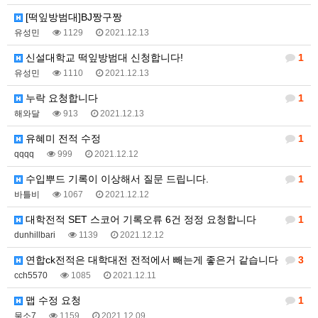
[떡잎방범대]BJ짱구짱
유성민
1129
2021.12.13
신설대학교 떡잎방범대 신청합니다!
1
유성민
1110
2021.12.13
누락 요청합니다
1
해와달
913
2021.12.13
유혜미 전적 수정
1
qqqq
999
2021.12.12
수입뿌드 기록이 이상해서 질문 드립니다.
1
바틀비
1067
2021.12.12
대학전적 SET 스코어 기록오류 6건 정정 요청합니다
1
dunhillbari
1139
2021.12.12
연합ck전적은 대학대전 전적에서 빼는게 좋은거 같습니다
3
cch5570
1085
2021.12.11
맵 수정 요청
1
물소7
1159
2021.12.09