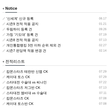
Notice
+
'신세계' 신규 등록
06.17
시즌9 전적 적용 공지
01.21
두림하이 등록 건
09.26
가칭 '기도대' 등록 건
07.19
시즌8 전적 적용 공지
07.13
개인통합랭킹 3전 이하 순위 제외 건
02.27
시즌7 펀딩액 적용 변경 건
02.14
전적리스트
+
캄몬스타즈 테란반 신맵 CK
07.29
케이대 토스 CK
07.29
스타대전 수술대 vs 씨나인
07.22
캄몬스타즈 저그반 CK
07.13
스타대전 엠비대 vs 수술대
07.11
캄몬스타즈 CK
07.08
케이대 토스반 CK
07.08