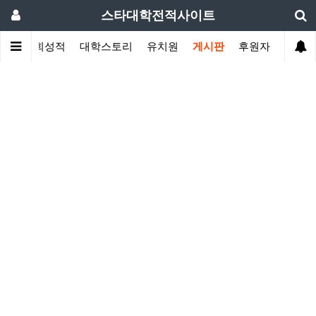
스타대학전적사이트
황
대회성적
대학스토리
유치원
게시판
후원자