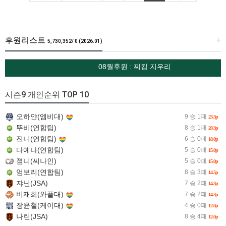
후원리스트
+
5,730,352/ 0 (2026.01)
08월후원 : 찌킹 지우리
시즌9 개인순위 TOP 10
오하얀(엠비대)
9 승 1패
23.3p
뚜비(연합팀)
8 승 1패
20.3p
진니(연합팀)
6 승 0패
18.0p
다예나(연합팀)
5 승 0패
15.0p
졈니(씨나인)
5 승 0패
15.0p
엄보리(연합팀)
8 승 3패
14.5p
쟈닌(JSA)
7 승 2패
14.3p
비재희(와플대)
7 승 2패
14.3p
장윤철(케이대)
4 승 0패
12.0p
나린(JSA)
8 승 4패
12.0p