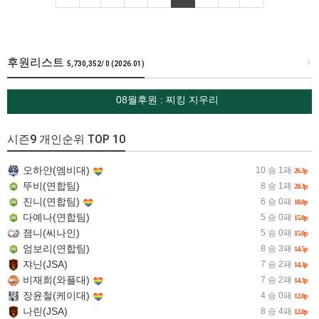
후원리스트
+
5,730,352/ 0 (2026.01)
08월후원 : 찌킹 지우리
시즌9 개인순위 TOP 10
오하얀(엠비대)
10 승 1패
26.3p
뚜비(연합팀)
8 승 1패
20.3p
진니(연합팀)
6 승 0패
18.0p
다예나(연합팀)
5 승 0패
15.0p
졈니(씨나인)
5 승 0패
15.0p
엄보리(연합팀)
8 승 3패
14.5p
쟈닌(JSA)
7 승 2패
14.3p
비재희(와플대)
7 승 2패
14.3p
장윤철(케이대)
4 승 0패
12.0p
나린(JSA)
8 승 4패
12.0p