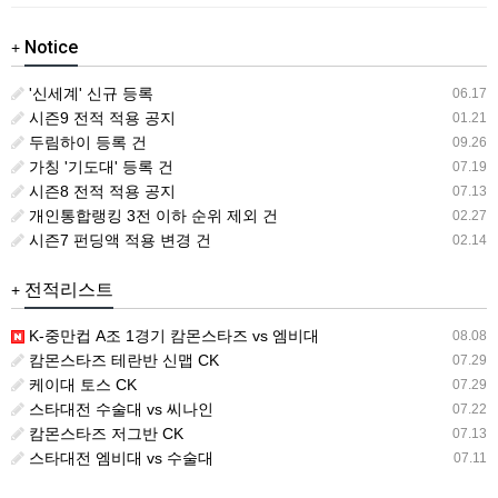
Notice
+
'신세계' 신규 등록
06.17
시즌9 전적 적용 공지
01.21
두림하이 등록 건
09.26
가칭 '기도대' 등록 건
07.19
시즌8 전적 적용 공지
07.13
개인통합랭킹 3전 이하 순위 제외 건
02.27
시즌7 펀딩액 적용 변경 건
02.14
전적리스트
+
K-중만컵 A조 1경기 캄몬스타즈 vs 엠비대
08.08
캄몬스타즈 테란반 신맵 CK
07.29
케이대 토스 CK
07.29
스타대전 수술대 vs 씨나인
07.22
캄몬스타즈 저그반 CK
07.13
스타대전 엠비대 vs 수술대
07.11