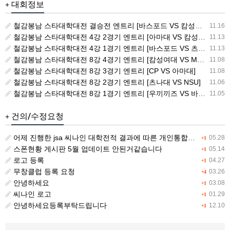
대회정보
+
철감봉남 스타대학대전 결승전 엔트리 [바스포드 VS 캄성여대]
11.16
철감봉남 스타대학대전 4강 2경기 엔트리 [아마대 VS 캄성여대]
11.13
철감봉남 스타대학대전 4강 1경기 엔트리 [바스포드 VS 츠나대]
11.13
철감봉남 스타대학대전 8강 4경기 엔트리 [캄성여대 VS MSG]
11.08
철감봉남 스타대학대전 8강 3경기 엔트리 [CP VS 아마대]
11.08
철감봉남 스타대학대전 8강 2경기 엔트리 [츠나대 VS NSU]
11.06
철감봉남 스타대학대전 8강 1경기 엔트리 [우끼끼즈 VS 바스포드]
11.05
건의/수정요청
+
어제 진행한 jsa 씨나인 대학전적 결과에 따른 개인통합랭킹 전적이 갱신이 안됩니다.
05.28
+1
스폰현황 게시판 5월 업데이트 안된거같습니다
05.14
+1
로고 등록
04.27
+1
무창클럽 등록 요청
03.26
+4
안녕하세요
03.08
+1
씨나인 로고
01.29
+1
안녕하세요등록부탁드립니다
12.10
+1