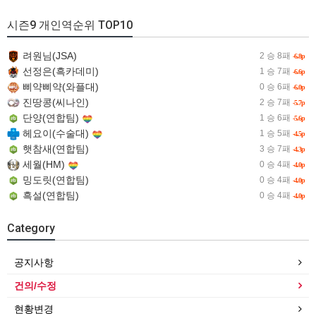
시즌9 개인역순위 TOP10
려원님(JSA)
2 승 8패
-6.8p
선정은(흑카데미)
1 승 7패
-6.6p
삐약삐약(와플대)
0 승 6패
-6.0p
진땅콩(씨나인)
2 승 7패
-5.7p
단양(연합팀)
1 승 6패
-5.6p
헤요이(수술대)
1 승 5패
-4.5p
햇참새(연합팀)
3 승 7패
-4.3p
세월(HM)
0 승 4패
-4.0p
밍도릿(연합팀)
0 승 4패
-4.0p
흑설(연합팀)
0 승 4패
-4.0p
Category
공지사항
건의/수정
현황변경