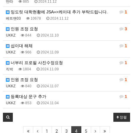
딴따
885
2024.11.12
밍도릿 대학현황에 JSA=>케이대 추가 부탁드립니다.
1
베트맨03
10678
2024.11.12
인원 조정 요청
3
UKKZ
844
2024.11.10
섭이대 해체
1
UKKZ
966
2024.11.09
너부리 프로필 사진수정요청
1
킥박
1804
2024.11.09
인원 조정 요청
1
UKKZ
840
2024.11.07
등록대상 문구 추가
1
UKKZ
853
2024.11.04
정렬
1
2
3
4
5