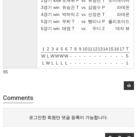
2경기
lose
도재욱 P
vs
유영진 T
도미네이터
3경기
win
유승곤 T
vs
김범수 P
라데온
4경기
win
박하악 Z
vs
선정은 T
라데온
5경기
win
무찌 T
vs
빵리나 P
폴리포이드
6경기
win
태영 T
vs
두디 Z
데자 뷰
1
2
3
4
5
6
7
8
9
10
11
12
13
14
15
16
17
T
W
L
W
W
W
W
-
-
-
-
-
-
-
-
-
-
-
5
L
W
L
L
L
L
-
-
-
-
-
-
-
-
-
-
-
1
95
Comments
로그인한 회원만 댓글 등록이 가능합니다.