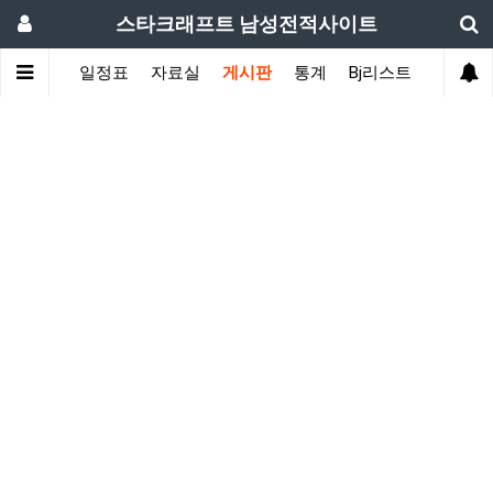
스타크래프트 남성전적사이트
색
ASL
일정표
자료실
게시판
통계
Bj리스트
후원자