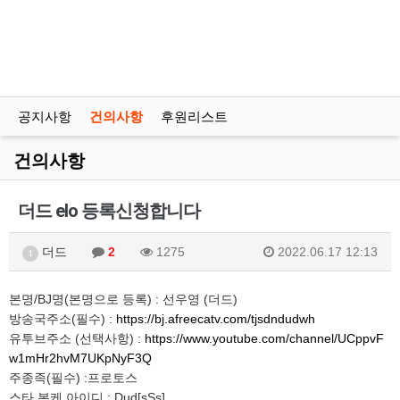
공지사항
건의사항
후원리스트
건의사항
더드 elo 등록신청합니다
더드
2
1275
2022.06.17 12:13
1
본명/BJ명(본명으로 등록) : 선우영 (더드)
방송국주소(필수) :
https://bj.afreecatv.com/tjsdndudwh
유투브주소 (선택사항) :
https://www.youtube.com/channel/UCppvF
w1mHr2hvM7UKpNyF3Q
주종족(필수) :프로토스
스타 본케 아이디 : Dud[sSs]