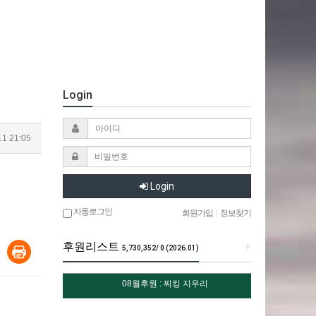
Login
11 21:05
Login
자동로그인
회원가입
|
정보찾기
후원리스트
+
5,730,352/ 0 (2026.01)
08월후원 : 찌킹 지우리