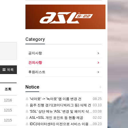
Category
공지사항
건의사항
목록
후원리스트
Notice
+
조회
'넉아웃' -> '녹아웃' 맵 이름 변경 건
08.25
1216
음주 진행 경기(코미디빅리그 등) 삭제 건
03.10
1215
'SSL' 상단 메뉴 'ASL' 변경 및 페이지 삭제 건
03.08
ASL+SSL 개인 포인트 등 현황 제공
02.02
1215
IDC(데이터센터) 이전으로 서비스 이용 중단 건
09.23