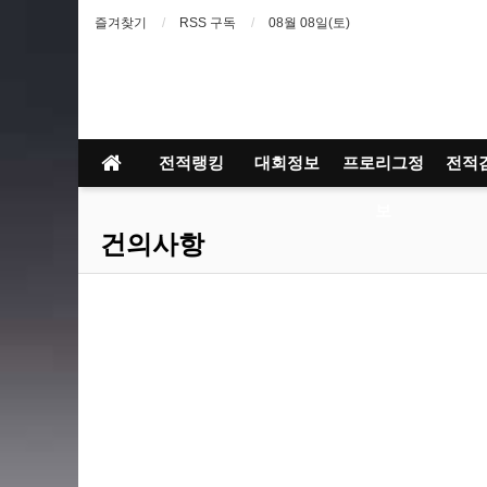
즐겨찾기
RSS 구독
08월 08일(토)
전적랭킹
대회정보
프로리그정
전적
보
건의사항