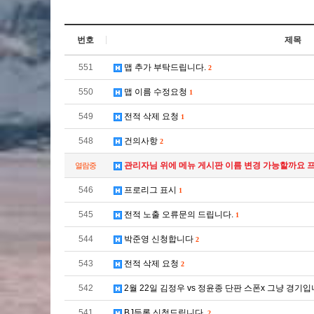
번호
제목
551
맵 추가 부탁드립니다.
2
550
맵 이름 수정요청
1
549
전적 삭제 요청
1
548
건의사항
2
관리자님 위에 메뉴 게시판 이름 변경 가능할까요
열람중
546
프로리그 표시
1
545
전적 노출 오류문의 드립니다.
1
544
박준영 신청합니다
2
543
전적 삭제 요청
2
542
2월 22일 김정우 vs 정윤종 단판 스폰x 그냥 경기
541
BJ등록 신청드립니다.
2