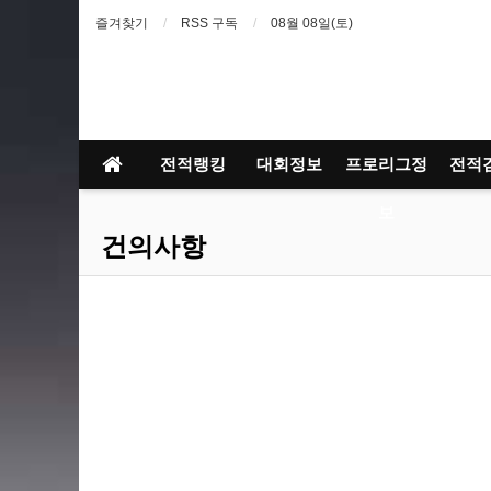
즐겨찾기
RSS 구독
08월 08일(토)
전적랭킹
대회정보
프로리그정
전적
보
건의사항