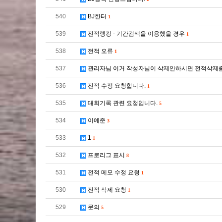
540
BJ한터
1
539
전적랭킹 - 기간검색을 이용했을 경우
1
538
전적 오류
1
537
관리자님 이거 작성자님이 삭제안하시면 전적삭
536
전적 수정 요청합니다.
1
535
대회기록 관련 요청입니다.
5
534
이예준
3
533
1
1
532
프로리그 표시
8
531
전적 메모 수정 요청
1
530
전적 삭제 요청
1
529
문의
5