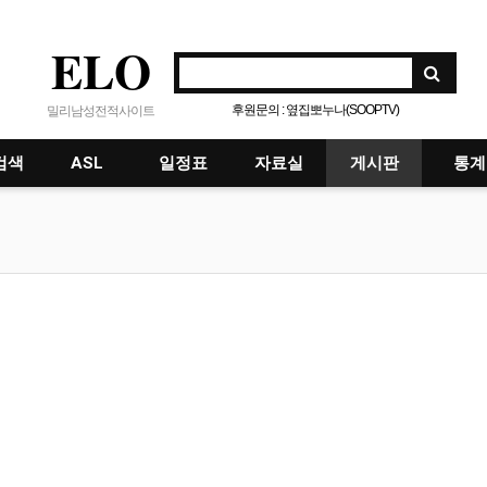
ELO
후원문의 : 옆집뽀누나(SOOPTV)
밀리남성전적사이트
검색
ASL
일정표
자료실
게시판
통계