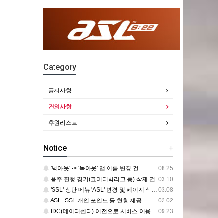
Category
공지사항
건의사항
후원리스트
Notice
+
'넉아웃' -> '녹아웃' 맵 이름 변경 건
08.25
음주 진행 경기(코미디빅리그 등) 삭제 건
03.10
'SSL' 상단 메뉴 'ASL' 변경 및 페이지 삭제 건
03.08
ASL+SSL 개인 포인트 등 현황 제공
02.02
IDC(데이터센터) 이전으로 서비스 이용 중단 건
09.23