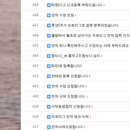
449
BJ한다고 신규등록 부탁드립니다
1
448
전적 수정 요청
1
447
혼성CK가 프로리그로 잘못 분류되었습니다.
446
월말에서 월초로 넘어가는 프로리그 전적 입력 건
445
전적 하나 확인해주시고 수정또는 삭제 부탁드려요
444
짭뉴다_vs 홍덕 2:0 짭뉴다 승리
1
443
BJ만욱 등록합니다!
442
전태양 등록 요청합니다
2
441
전적 수정 요청합니다
1
440
전적 삭제 요청합니다.
1
439
이제동원참치 신청합니다
5
438
프로리그 전적 체크 누락
1
437
전적삭제요청합니다
1