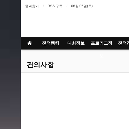
즐겨찾기
RSS 구독
08월 06일(목)
전적랭킹
대회정보
프로리그정
전적
보
건의사항