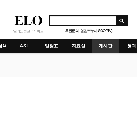
ELO
후원문의 : 옆집뽀누나(SOOPTV)
밀리남성전적사이트
검색
ASL
일정표
자료실
게시판
통계