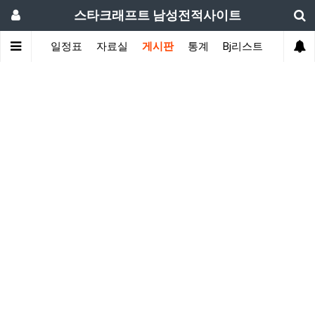
스타크래프트 남성전적사이트
색
ASL
일정표
자료실
게시판
통계
Bj리스트
후원자