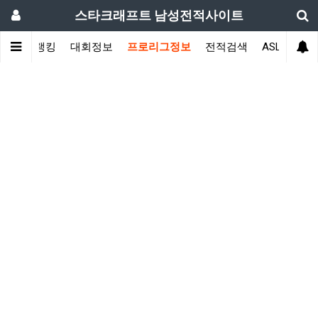
스타크래프트 남성전적사이트
전적랭킹
대회정보
프로리그정보
전적검색
ASL
일정