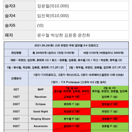
승자3
장윤철(\510,000)
승자4
임진묵(\510,000)
승자5
(\0)
패자
윤수철 박상현 김윤중 윤찬희